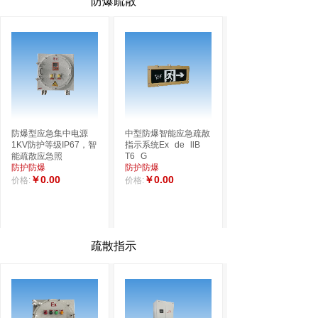
防爆疏散
消防应急照明灯具,智
应急安全出口指示灯
能疏散应急照明与疏散
具,消防应急楼层显示
防爆型应急集中电源
中型防爆智能应急疏散
指示系统
灯具,消防应急无向
1KV防护等级IP67，智
指示系统Ex
de
llB
应急照明
疏散指示
能疏散应急照
T6
G
￥0.00
￥0.00
价格:
价格:
防护防爆
防护防爆
￥0.00
￥0.00
价格:
价格:
疏散指示
防护等级IP68消防智能
IP68集中电源集中控制