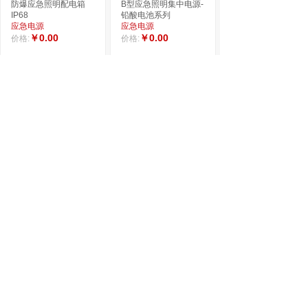
防爆应急照明配电箱
B型应急照明集中电源-
IP68
铅酸电池系列
应急电源
应急电源
￥0.00
￥0.00
价格:
价格:
应急照明分配电装置,
应急照明集中电源
智能疏散应急照明与疏
0.3KVA、应急照明集
散指示系统
中电源0.6KV
应急电源
应急电源
￥0.00
￥0.00
价格:
价格:
集中电源集中控制型-
消防应急灯具专用应急
消防应急标志灯
防爆
防爆电源GB-D-
系列-AEx
d
0.5KVA-90