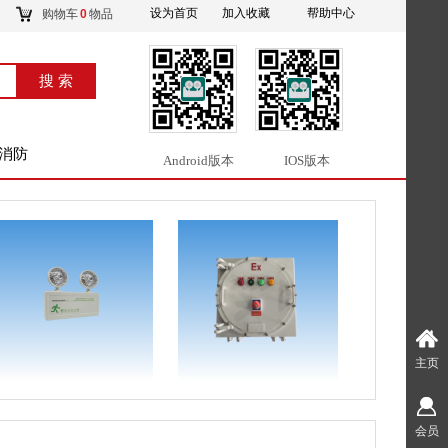
设为首页
加入收藏
帮助中心
购物车
0
物品
搜索
搜 索
消防
Android版本
IOS版本
主页
会员