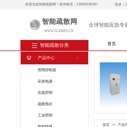
欢迎光临智能疏散网！咨询电话：13683038367
登录
|
智能疏散网
全球智能应急专
WWW.ZGZMSS.CN
首页
智能疏散分类
产品中心
照明控制器
应急电源
应急照明
疏散指示
工业照明
首页
>>
产品
防护防爆