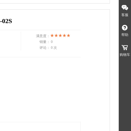
客服
02S
帮助
满意度：
销量：
0
评论：
0 次
购物车