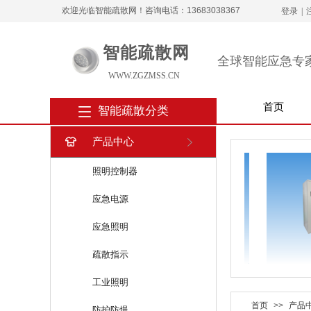
欢迎光临智能疏散网！咨询电话：13683038367
登录
|
智能疏散网
全球智能应急专
WWW.ZGZMSS.CN
首页
智能疏散分类
产品中心
照明控制器
应急电源
应急照明
疏散指示
工业照明
首页
>>
产品
防护防爆