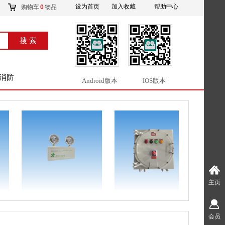
设为首页
加入收藏
帮助中心
购物车
0
物品
搜索
搜 索
消防
Android版本
IOS版本
主页
会员